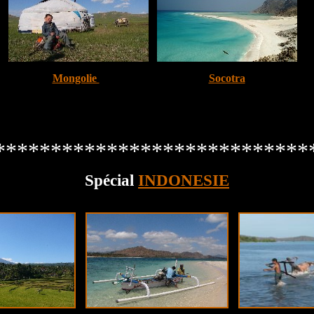
Mongolie
Socotra
****************************
Spécial
INDONESIE