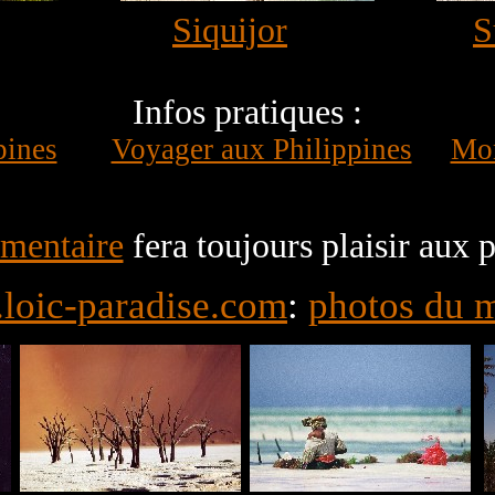
Siquijor
S
Infos pratiques :
pines
Voyager aux Philippines
Mon
mentaire
fera toujours plaisir aux 
loic-paradise.com
:
photos du 