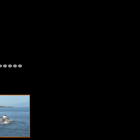
*****