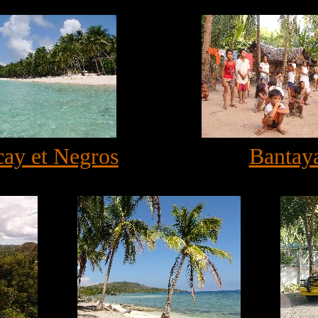
ay et Negros
Bantay